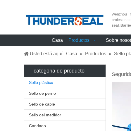
Wenzhou Thu
profesional
seal
,
Barrie
Casa
Productos
Sobre nosot
Usted está aquí:
Casa
»
Productos
»
Sello pl
categoria de producto
Segurida
Sello plástico
Sello de perno
Sello de cable
Sello del medidor
Candado