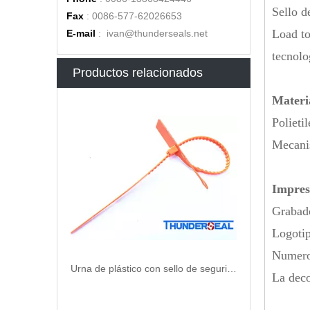
Sello d
Fax
: 0086-577-62026653
Load to
E-mail
:
ivan@thunderseals.net
tecnolo
Cierre de cremallera para bolso de seguridad
Productos relacionados
Materi
Polieti
Mecanis
Impres
Grabado
Logotip
Numero
Urna de plástico con sello de seguridad
La deco