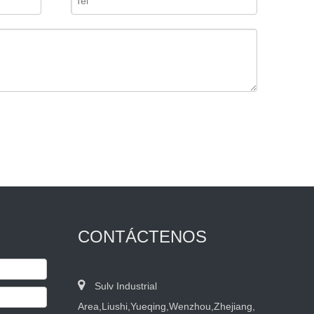
CONTÁCTENOS

Sulv Industrial
Area,Liushi,Yueqing,Wenzhou,Zhejiang,