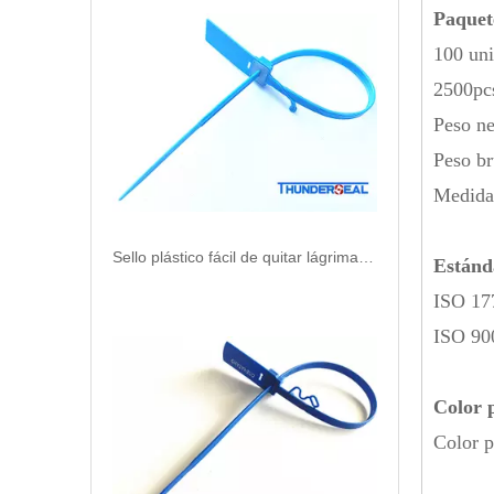
Paquet
100 uni
2500pcs
Peso ne
Peso br
Medida
Sello plástico fácil de quitar lágrima con clip de bloqueo de metal
Estánd
ISO 17
ISO 90
Color 
Color p