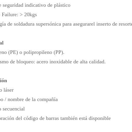
e seguridad indicativo de plástico
 Failure: > 20kgs
gía de soldadura supersónica para asegurar
el inserto de resor
al
leno (PE) o polipropileno (PP).
mo de bloqueo: acero inoxidable de alta calidad.
ión
 láser
o / nombre de la compañía
 secuencial
ración del código de barras también está disponible