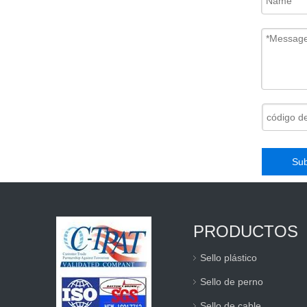
precinto de correa de seguridad de plástico con código de barras
Sub
PRODUCTOS
Sello plástico
Sello de perno
Sello de cable