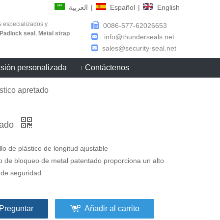
العربية
|
Español
|
English
s especializados y

0086-577-62026653
Padlock seal
,
Metal strap

info@thunderseals.net

sales@security-seal.net
sión personalizada
Contáctenos
ástico apretado
etado
llo de plástico de longitud ajustable
lip de bloqueo de metal patentado proporciona un alto
l de seguridad
Preguntar
Añadir al carrito