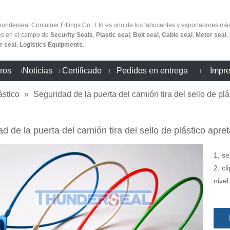
nderseal Container Fittings Co., Ltd es uno de los fabricantes y exportadores má
es en el campo de
Security Seals
,
Plastic seal
,
Bolt seal
,
Cable seal
,
Meter seal
,
r seal
,
Logistics Equipments
.
ros
Noticias
Certificado
Pedidos en entrega
Impre
ástico
»
Seguridad de la puerta del camión tira del sello de pl
d de la puerta del camión tira del sello de plástico apr
1, se
2, c
nive