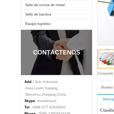
Sello de correa de metal
Sello de barrera
Equipo logístico
CONTÁCTENOS
Esposas de plástico anti-terroristas de nylon desechables de plástico
Compartir
Add :
Sulv Industrial
Modelo:
Area,Liushi,Yueqing,
Wenzhou,Zhejiang,China
Descri
Skype
: thunderseal
Tel
: 0086-577-62026653
Clasifi
Phone
: 0086-13868424446